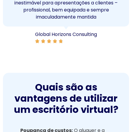
ões a clientes –
correio é extremament
pada e sempre
perdemos correspondênci
mantida
quando viaj
nsulting
Coletivo Fre
Quais são as
vantagens de utilizar
um escritório virtual?
Poupança de custos:
O aluguer e a