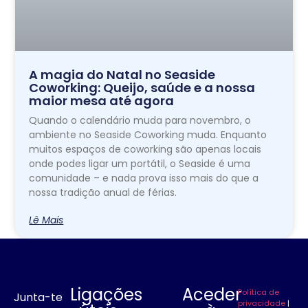
A magia do Natal no Seaside
Coworking: Queijo, saúde e a nossa
maior mesa até agora
Quando o calendário muda para novembro, o
ambiente no Seaside Coworking muda. Enquanto
muitos espaços de coworking são apenas locais
onde podes ligar um portátil, o Seaside é uma
comunidade – e nada prova isso mais do que a
nossa tradição anual de férias.
Lê Mais
Ligações
Aceder
Política de
Junta-te
privacidade
|