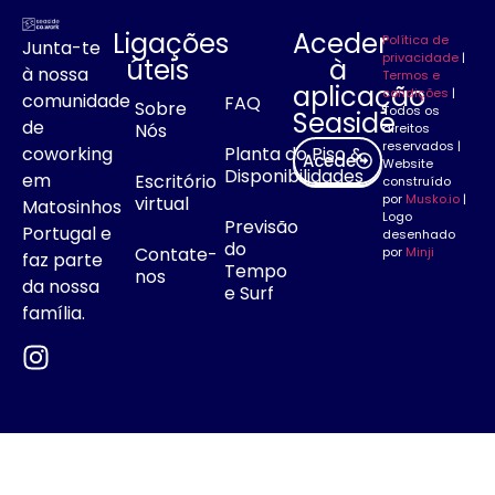
Ligações
Aceder
Política de
Junta-te
privacidade
|
úteis
à
à nossa
Termos e
aplicação
condições
|
comunidade
FAQ
Sobre
Todos os
Seaside
de
Nós
direitos
reservados |
coworking
Planta do Piso &
Acede
Website
Disponibilidades
em
Escritório
construído
por
Musko.io
|
virtual
Matosinhos
Logo
Previsão
Portugal e
desenhado
do
Contate-
por
Minji
faz parte
Tempo
nos
da nossa
e Surf
família.