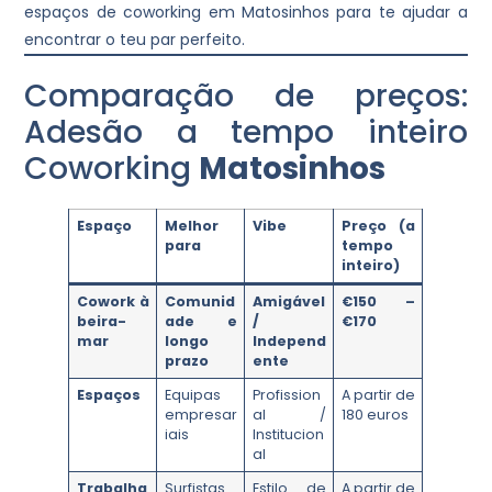
espaços de coworking em Matosinhos para te ajudar a
encontrar o teu par perfeito.
Comparação de preços:
Adesão a tempo inteiro
Coworking
Matosinhos
Espaço
Melhor
Vibe
Preço (a
para
tempo
inteiro)
Cowork à
Comunid
Amigável
€150 –
beira-
ade e
/
€170
mar
longo
Independ
prazo
ente
Espaços
Equipas
Profission
A partir de
empresar
al /
180 euros
iais
Institucion
al
Trabalha
Surfistas
Estilo de
A partir de