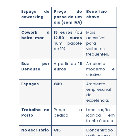
Espaço de
Preço do
Benefício
coworking
passe de um
chave
dia (sem IVA)
Cowork à
15 euros
(ou
Mais
beira-mar
12,50 euros
acessível
num pacote
para
de 10)
visitantes
frequentes.
Buz por
A partir de
15
Ambiente
Dehouse
euros
moderno e
criativo.
Espaços
€39
Ambiente
empresarial
de
excelência.
Trabalha no
Preço a
Localização
Porto
pedido
icónica em
frente à praia.
No escritório
€15
Concentrado
e silencioso.